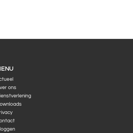
MENU
ctueel
ver ons
ienstverlening
ownloads
rivacy
ontact
nloggen