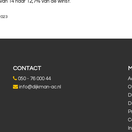
t van 14 naar 12,7% van de winst.
-2023
CONTACT
050 - 76 000 44
A
info@dijkman-ac.nl
O
D
D
P
C
I