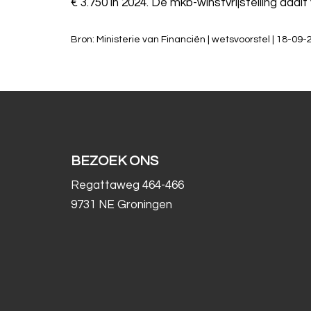
€ 3.750 in 2024. De mkb-winstvrijstelling daal
Bron: Ministerie van Financiën | wetsvoorstel | 18-09
BEZOEK ONS
Regattaweg 464-466
9731 NE Groningen