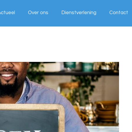
Actueel
Over ons
Dienstverlening
Contact
Wij werken
voor