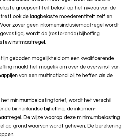
laste groepsentiteit belast op het niveau van de
 treft ook de laagbelaste moederentiteit zelf en
. Voor zover geen inkomensinclusiemaatregel wordt
evestigd, wordt de (resterende) bijheffing
astewinstmaatregel.
tlijn geboden mogelijkheid om een kwalificerende
jheffing maakt het mogelijk om over de overwinst van
pijen van een multinational bij te heffen als de
an het minimumbelastingtarief, wordt het verschil
ende binnenlandse bijheffing, de inkomen-
maatregel. De wijze waarop deze minimumbelasting
egel op grond waarvan wordt geheven. De berekening
tappen.