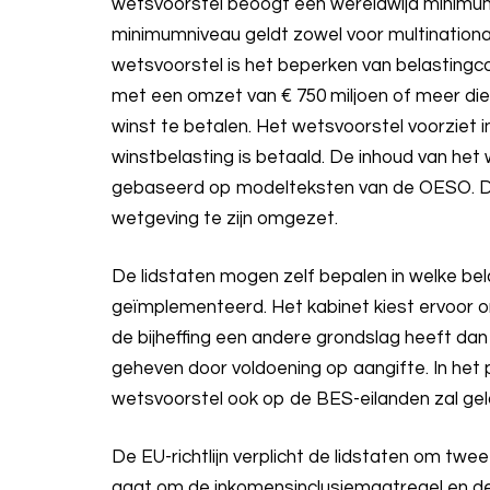
wetsvoorstel beoogt een wereldwijd minimum
minimumniveau geldt zowel voor multinationa
wetsvoorstel is het beperken van belastingco
met een omzet van € 750 miljoen of meer die
winst te betalen. Het wetsvoorstel voorziet in
winstbelasting is betaald. De inhoud van het we
gebaseerd op modelteksten van de OESO. De 
wetgeving te zijn omgezet.
De lidstaten mogen zelf bepalen in welke bel
geïmplementeerd. Het kabinet kiest ervoor o
de bijheffing een andere grondslag heeft dan
geheven door voldoening op aangifte. In het
wetsvoorstel ook op de BES-eilanden zal gel
De EU-richtlijn verplicht de lidstaten om tw
gaat om de inkomensinclusiemaatregel en d