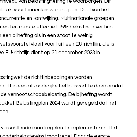
niveau van belastingheffing te waarborgen. Dit
le als voor binnenlandse groepen. Doel van het
ncurrentie en -ontwijking. Multinationale groepen
nen ten minste effectief 15% belasting over hun
 een bijheffing als in een staat te weinig
tsvoorstel vloeit voort uit een EU-richtlijn, die is
EU-richtlijn dient op 31 december 2023 in
astingwet de richtlijnbepalingen worden
m dit in een afzonderlijke heffingswet te doen omdat
 de vennootschapsbelasting. De bijheffing wordt
 pakket Belastingplan 2024 wordt geregeld dat het
den.
ee verschillende maatregelen te implementeren. Het
e onderbelastewinstmaatregel. Door de eerste