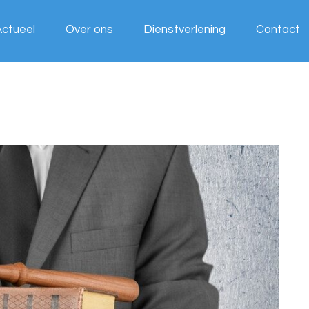
Actueel
Over ons
Dienstverlening
Contact
Wij werken
voor