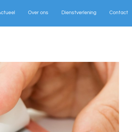
Actueel
Over ons
Dienstverlening
Contact
Wij werken
voor