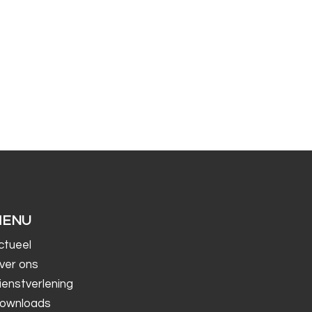
MENU
ctueel
ver ons
ienstverlening
ownloads