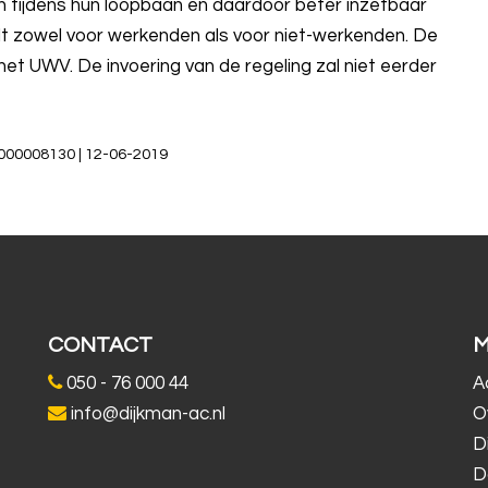
n tijdens hun loopbaan en daardoor beter inzetbaar
t zowel voor werkenden als voor niet-werkenden. De
et UWV. De invoering van de regeling zal niet eerder
9-000008130 | 12-06-2019
CONTACT
050 - 76 000 44
A
info@dijkman-ac.nl
O
D
D