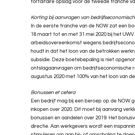
forfaitaire opslag voor de tweede tranche 
Korting bij aanvragen van bedrijfseconomisch
In de eerste tranche van de NOW zat een boe
18 maart tot en met 31 mei 2020 bij het UW
arbeidsovereenkomst wegens bedrijfsecono
houdt in dat het loon van de betrokken werk
subsidie. Deze boetebepaling is niet opgeno
ontslagaanvragen om bedrijfseconomische red
augustus 2020 met 100% van het loon van d
Bonussen et cetera
Een bedrijf mag bij een beroep op de NOW ge
inkopen over 2020. Dit moet bij aanvang verk
bonussen en aandelen over 2019. Het bonusv
directie. Aan werkgevers wordt een inspann
stimuleren om aan bij- of omscholing te doen