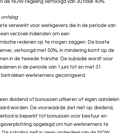
van de NOW-regeling verhoogd van 30 naar 40%.
 ontslag
te verwerkt voor werkgevers die in de periode van
V een verzoek indienden om een
mische redenen op te mogen zeggen. De boete
nemer, verhoogd met 50%, in mindering komt op de
men in de tweede tranche. De subsidie wordt voor
enen in de periode van 1 juni tot en met 31
e betrokken werknemers gecorrigeerd.
en dividend of bonussen uitkeren of eigen aandelen
laard worden. De voorwaarde ziet niet op dividend,
erbod is beperkt tot bonussen voor bestuur en
ingsverplichting opgelegd om hun werknemers te
. De scholing zelf is geen onderdeel van de NOW.