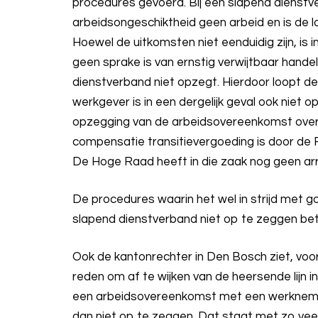
procedures gevoerd. Bij een slapend dienst
arbeidsongeschiktheid geen arbeid en is de l
Hoewel de uitkomsten niet eenduidig zijn, is
geen sprake is van ernstig verwijtbaar hande
dienstverband niet opzegt. Hierdoor loopt d
werkgever is in een dergelijk geval ook niet
opzegging van de arbeidsovereenkomst over
compensatie transitievergoeding is door de
De Hoge Raad heeft in die zaak nog geen ar
De procedures waarin het wel in strijd met
slapend dienstverband niet op te zeggen bet
Ook de kantonrechter in Den Bosch ziet, voo
reden om af te wijken van de heersende lijn 
een arbeidsovereenkomst met een werknemer 
dan niet op te zeggen. Dat staat met zo vee