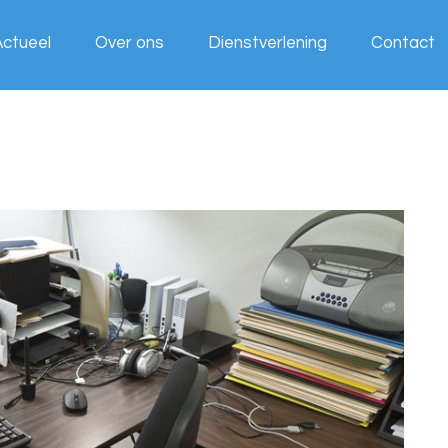
Actueel
Over ons
Dienstverlening
Contact
Wij werken
voor