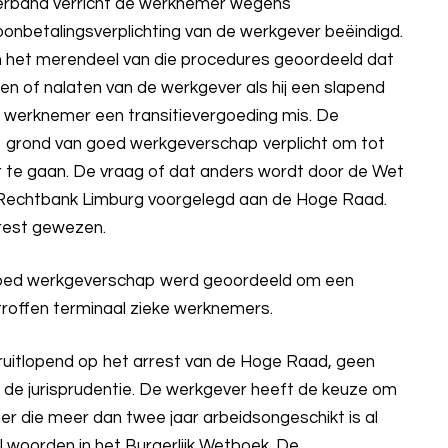
verband verricht de werknemer wegens
oonbetalingsverplichting van de werkgever beëindigd.
 in het merendeel van die procedures geoordeeld dat
len of nalaten van de werkgever als hij een slapend
e werknemer een transitievergoeding mis. De
 op grond van goed werkgeverschap verplicht om tot
 te gaan. De vraag of dat anders wordt door de Wet
 Rechtbank Limburg voorgelegd aan de Hoge Raad.
rest gewezen.
 goed werkgeverschap werd geoordeeld om een
roffen terminaal zieke werknemers.
ruitlopend op het arrest van de Hoge Raad, geen
in de jurisprudentie. De werkgever heeft de keuze om
die meer dan twee jaar arbeidsongeschikt is al
l woorden in het Burgerlijk Wetboek. De