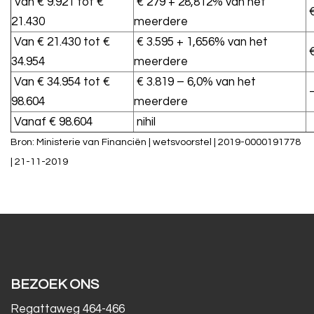
Van € 9.921 tot €
€ 279 + 28,812% van het
€
21.430
meerdere
Van € 21.430 tot €
€ 3.595 + 1,656% van het
€
34.954
meerdere
Van € 34.954 tot €
€ 3.819 – 6,0% van het
98.604
meerdere
Vanaf € 98.604
nihil
Bron: Ministerie van Financiën | wetsvoorstel | 2019-0000191778
| 21-11-2019
BEZOEK ONS
Regattaweg 464-466